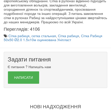
європейському обладнанні. Сітка в рулонах відмінно підходить
для виготовлення вольєрів, закладення вентиляції,
огородження ділянок та спортмайданчиків, просіювання
подрібненої породи та інших операцій. З питань замовлення
сітки в рулонах Рабиці за найдоступнішими цінами звертайтесь
до наших менеджерів. Працюємо по всій Україні.
Переглядів: 4106
Сітка рабиця
,
сетка стальная
,
Сітка рабиця
,
Сітка Рабиця
50х50 Ø2.0 1.5х10м оцинкована Уніпласт
Задати питання
Є питання ? Напишіть нам
НАПИСАТИ
НОВІ НАДХОДЖЕННЯ