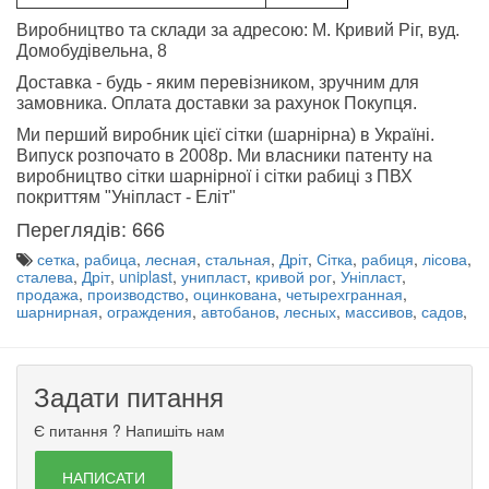
Виробництво та склади за адресою: М. Кривий Ріг, вуд.
Домобудівельна, 8
Доставка - будь - яким перевізником, зручним для
замовника. Оплата доставки за рахунок Покупця.
Ми перший виробник цієї сітки (шарнірна) в Україні.
Випуск розпочато в 2008р. Ми власники патенту на
виробництво сітки шарнірної і сітки рабиці з ПВХ
покриттям "Уніпласт - Еліт
"
Переглядів: 666
сетка
,
рабица
,
лесная
,
стальная
,
Дріт
,
Сітка
,
рабиця
,
лісова
,
сталева
,
Дріт
,
uniplast
,
унипласт
,
кривой рог
,
Уніпласт
,
продажа
,
производство
,
оцинкована
,
четырехгранная
,
шарнирная
,
ограждения
,
автобанов
,
лесных
,
массивов
,
садов
,
Задати питання
Є питання ? Напишіть нам
НАПИСАТИ