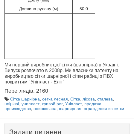
дроту (мм)
Довжина рулону (м)
50,0
Ми перший виробник цієї сітки (шарнірна) в Україні.
Випуск розпочато в 2008р. Ми власники патенту на
виробництво сітки шарнірної і сітки рабиці з ПВХ
покриттям "Уніпласт - Еліт"
Переглядів: 2160
Сітка шарнірна
,
сетка лесная
,
Сітка
,
лісова
,
сталева
,
uniplast
,
унипласт
,
кривой рог
,
Уніпласт
,
продажа
,
производство
,
оцинкована
,
шарнирная
,
ограждения из сетки
Задати питання