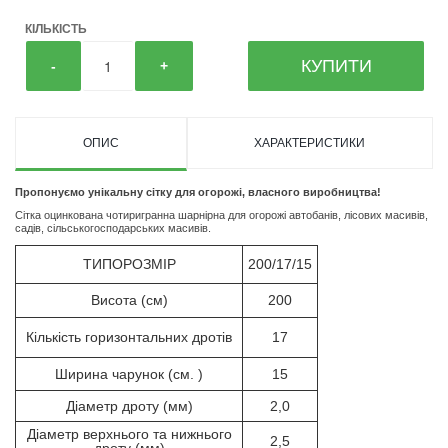
КІЛЬКІСТЬ
КУПИТИ
-
+
ОПИС
ХАРАКТЕРИСТИКИ
Пропонуємо унікальну сітку для огорожі, власного виробництва!
Сітка оцинкована чотиригранна шарнірна для огорожі автобанів, лісових масивів,
садів, сільськогосподарських масивів.
ТИПОРОЗМІР
200/17/15
Висота (см)
200
Кількість горизонтальних дротів
17
Ширина чарунок (см. )
15
Діаметр дроту (мм)
2,0
Діаметр верхнього та нижнього
2,5