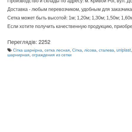
Производство и склады по адресу: м. Кривой Рог, вул. Д
Доставка - любым перевозчиком, удобным для заказчика.
Сетка может быть высотой: 1м; 1,20м; 1,30м; 1,50м; 1,60м
Если хотите получить качественную продукцию, приобре
Переглядів: 2252
Сітка шарнірна
,
сетка лесная
,
Сітка
,
лісова
,
сталева
,
uniplast
шарнирная
,
ограждения из сетки