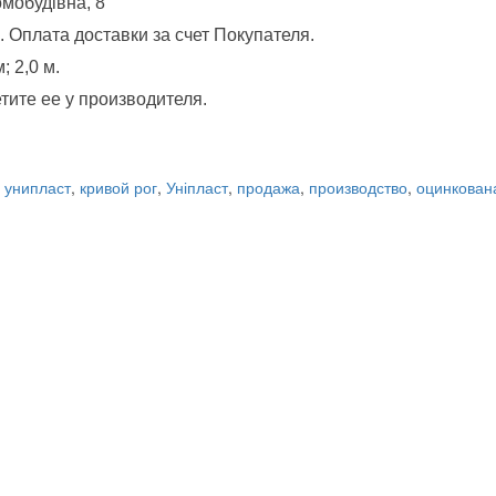
омобудівна, 8
 Оплата доставки за счет Покупателя.
; 2,0 м.
тите ее у производителя.
,
унипласт
,
кривой рог
,
Уніпласт
,
продажа
,
производство
,
оцинкован