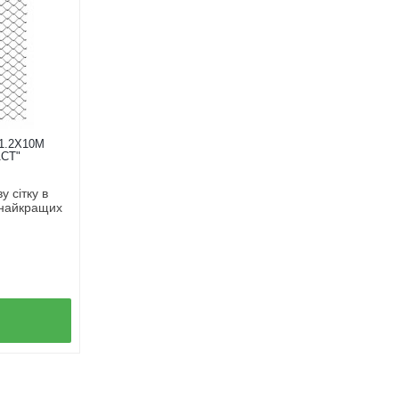
1.2Х10М
СТ"
 сітку в
 найкращих