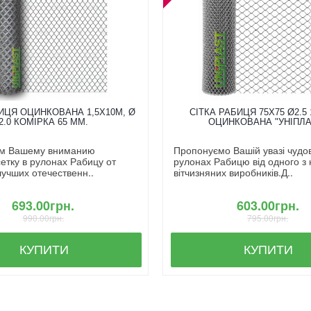
ИЦЯ ОЦИНКОВАНА 1,5X10М, Ø
СІТКА РАБИЦЯ 75Х75 Ø2.5 
2.0 КОМІРКА 65 ММ.
ОЦИНКОВАНА "УНІПЛА
м Вашему вниманию
Пропонуємо Вашій увазі чудову
етку в рулонах Рабицу от
рулонах Рабицю від одного з
лучших отечественн..
вітчизняних виробників.Д..
693.00грн.
603.00грн.
990.00грн.
795.00грн.
КУПИТИ
КУПИТИ