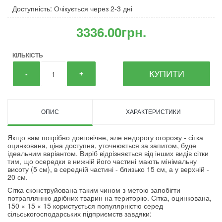
Доступність: Очікується через 2-3 дні
3336.00грн.
КІЛЬКІСТЬ
КУПИТИ
-
+
ОПИС
ХАРАКТЕРИСТИКИ
Якщо вам потрібно довговічне, але недорогу огорожу - сітка
оцинкована, ціна доступна, уточнюється за запитом, буде
ідеальним варіантом. Виріб відрізняється від інших видів сітки
тим, що осередки в нижній його частині мають мінімальну
висоту (5 см), в середній частині - близько 15 см, а у верхній -
20 см.
Сітка сконструйована таким чином з метою запобігти
потраплянню дрібних тварин на територію. Сітка, оцинкована,
150 × 15 × 15 користується популярністю серед
сільськогосподарських підприємств завдяки: