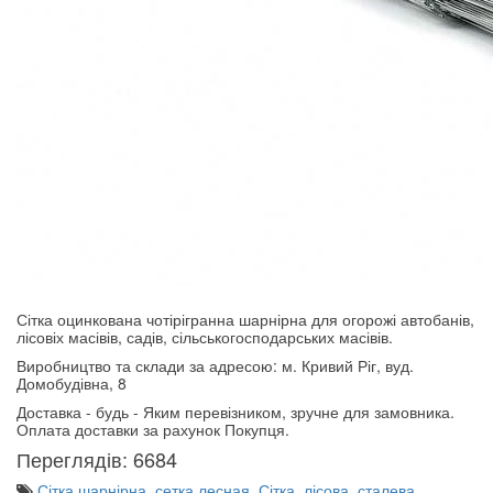
Сітка оцинкована чотірігранна шарнірна для огорожі автобанів,
лісовіх масівів, садів, сільськогосподарських масівів.
Виробництво та склади за адресою: м. Кривий Ріг, вуд.
Домобудівна, 8
Доставка - будь - Яким перевізником, зручне для замовника.
Оплата доставки за рахунок Покупця.
Переглядів: 6684
Сітка шарнірна
,
сетка лесная
,
Сітка
,
лісова
,
сталева
,