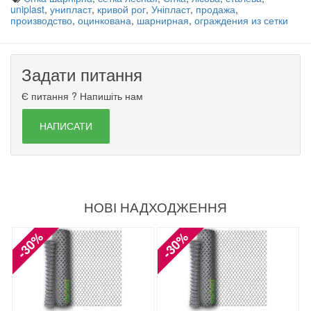
uniplast
,
унипласт
,
кривой рог
,
Уніпласт
,
продажа
,
производство
,
оцинкована
,
шарнирная
,
ограждения из сетки
Задати питання
Є питання ? Напишіть нам
НАПИСАТИ
НОВІ НАДХОДЖЕННЯ
-30%
-30%