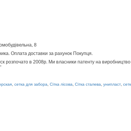
Домобудівельна, 8
ника. Оплата доставки за рахунок Покупця.
пуск розпочато в 2008р. Ми власники патенту на виробництво 
"
ерская
,
сетка для забора
,
Сітка лісова
,
Сітка сталева
,
унипласт
,
сет