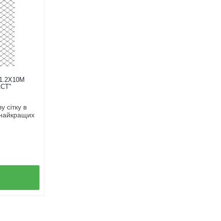
1.2Х10М
СТ"
 сітку в
 найкращих