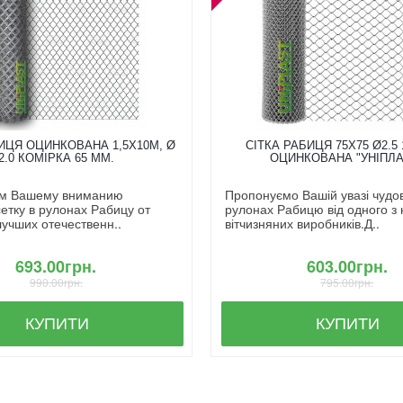
ИЦЯ ОЦИНКОВАНА 1,5X10М, Ø
СІТКА РАБИЦЯ 75Х75 Ø2.5 
2.0 КОМІРКА 65 ММ.
ОЦИНКОВАНА "УНІПЛА
м Вашему вниманию
Пропонуємо Вашій увазі чудову
етку в рулонах Рабицу от
рулонах Рабицю від одного з
лучших отечественн..
вітчизняних виробників.Д..
693.00грн.
603.00грн.
990.00грн.
795.00грн.
КУПИТИ
КУПИТИ