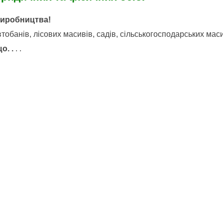
виробництва!
обанів, лісових масивів, садів, сільськогосподарських маси
о. .
. .