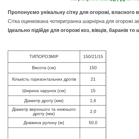
Пропонуємо унікальну сітку для огорожі, власного 
Сітка оцинкована чотиригранна шарнірна для огорожі авт
Ідеально підійде для огорожі коз, вівців, баранів то щ
ТИПОРОЗМІР
150/21/15
Висота (см)
150
Кількість горизонтальних дротів
21
Ширина чарунок (см)
15
Діаметр дроту (мм)
1,6
Діаметр верхнього та нижнього
2,0
дроту (мм)
Довжина рулону (м)
50,0