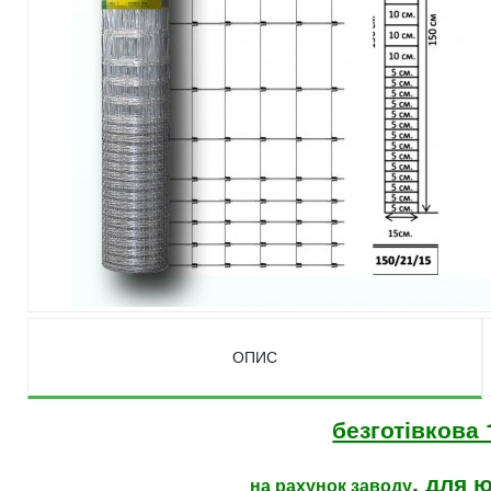
ОПИС
безготівков
, для 
на рахунок заводу