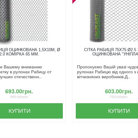
ИЦЯ ОЦИНКОВАНА 1,5X10М, Ø
СІТКА РАБИЦЯ 75Х75 Ø2.5 
2.0 КОМІРКА 65 ММ.
ОЦИНКОВАНА "УНІПЛА
м Вашему вниманию
Пропонуємо Вашій увазі чудову
етку в рулонах Рабицу от
рулонах Рабицю від одного з
лучших отечественн..
вітчизняних виробників.Д..
693.00грн.
603.00грн.
990.00грн.
795.00грн.
КУПИТИ
КУПИТИ