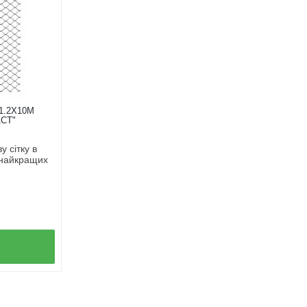
1.2Х10М
СТ"
 сітку в
 найкращих