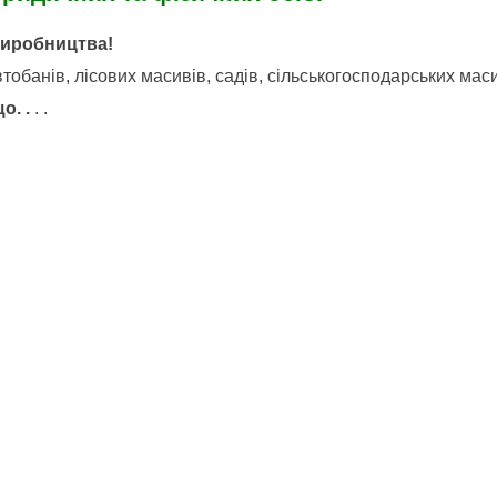
виробництва!
обанів, лісових масивів, садів, сільськогосподарських маси
о. .
. .