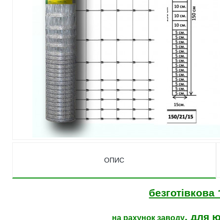
ОПИС
безготівков
, для 
на рахунок заводу