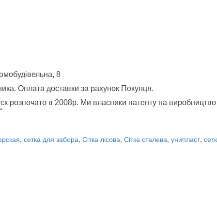
Домобудівельна, 8
ника. Оплата доставки за рахунок Покупця.
пуск розпочато в 2008р. Ми власники патенту на виробництво 
"
ерская
,
сетка для забора
,
Сітка лісова
,
Сітка сталева
,
унипласт
,
сет