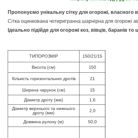
Пропонуємо унікальну сітку для огорожі, власного 
Сітка оцинкована чотиригранна шарнірна для огорожі авт
Ідеально підійде для огорожі коз, вівців, баранів то щ
ТИПОРОЗМІР
150/21/15
Висота (см)
150
Кількість горизонтальних дротів
21
Ширина чарунок (см)
15
Діаметр дроту (мм)
1,6
Діаметр верхнього та нижнього
2,0
дроту (мм)
Довжина рулону (м)
50,0