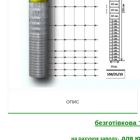
ОПИС
безготівков
, для 
на рахунок заводу