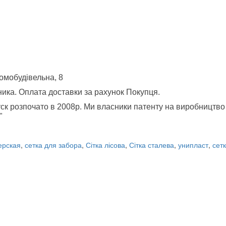
Домобудівельна, 8
ника. Оплата доставки за рахунок Покупця.
пуск розпочато в 2008р. Ми власники патенту на виробництво 
"
ерская
,
сетка для забора
,
Сітка лісова
,
Сітка сталева
,
унипласт
,
сет