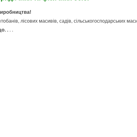
виробництва!
обанів, лісових масивів, садів, сільськогосподарських маси
о. .
. .