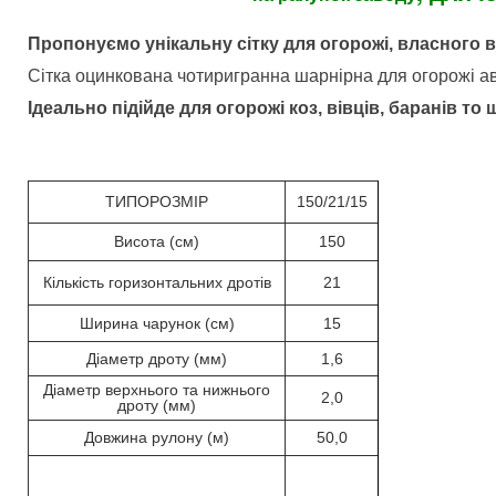
Пропонуємо унікальну сітку для огорожі, власного 
Сітка оцинкована чотиригранна шарнірна для огорожі авт
Ідеально підійде для огорожі коз, вівців, баранів то щ
ТИПОРОЗМІР
150/21/15
Висота (см)
150
Кількість горизонтальних дротів
21
Ширина чарунок (см)
15
Діаметр дроту (мм)
1,6
Діаметр верхнього та нижнього
2,0
дроту (мм)
Довжина рулону (м)
50,0