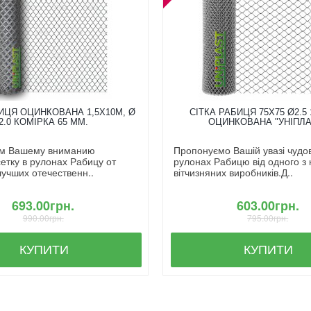
ИЦЯ ОЦИНКОВАНА 1,5X10М, Ø
СІТКА РАБИЦЯ 75Х75 Ø2.5 
2.0 КОМІРКА 65 ММ.
ОЦИНКОВАНА "УНІПЛА
м Вашему вниманию
Пропонуємо Вашій увазі чудову
етку в рулонах Рабицу от
рулонах Рабицю від одного з
лучших отечественн..
вітчизняних виробників.Д..
693.00грн.
603.00грн.
990.00грн.
795.00грн.
КУПИТИ
КУПИТИ