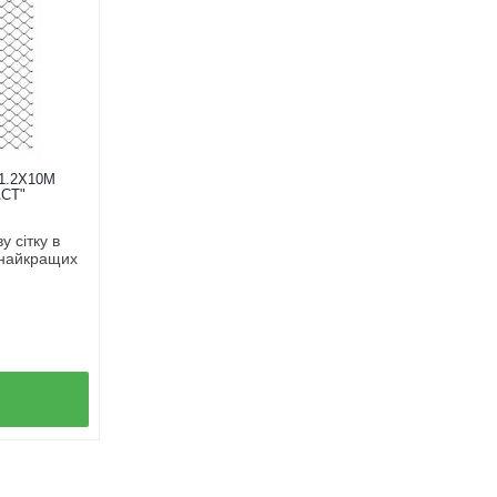
1.2Х10М
СТ"
 сітку в
 найкращих