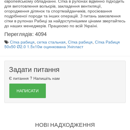
європейському обладнанні. Сітка в рулонах відмінно підходить
для виготовлення вольєрів, закладення вентиляції,
огородження ділянок та спортмайданчиків, просіювання
подрібненої породи та інших операцій. З питань замовлення
сітки в рулонах Рабиці за найдоступнішими цінами звертайтесь
до наших менеджерів. Працюємо по всій Україні.
Переглядів: 4094
Сітка рабиця
,
сетка стальная
,
Сітка рабиця
,
Сітка Рабиця
50х50 Ø2.0 1.5х10м оцинкована Уніпласт
Задати питання
Є питання ? Напишіть нам
НАПИСАТИ
НОВІ НАДХОДЖЕННЯ