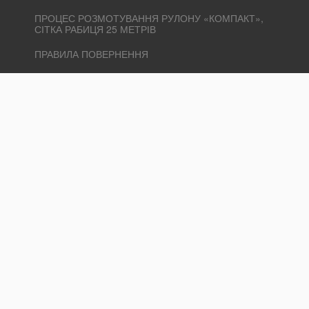
ПРОЦЕС РОЗМОТУВАННЯ РУЛОНУ «КОМПАКТ»,
СІТКА РАБИЦЯ 25 МЕТРІВ
ПРАВИЛА ПОВЕРНЕННЯ
СЛУЖБА ПІДТРИМКИ
КОНТАКТИ
ПОВЕРНЕННЯ ТОВАРУ
КАРТА САЙТУ
ДОДАТКОВО
ВИРОБНИКИ
ПОДАРУНКОВІ СЕРТИФІКАТИ
ПАРТНЕРСЬКА ПРОГРАМА
АКЦІЇ
ОСОБИСТИЙ КАБІНЕТ