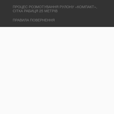
ПРОЦЕС РОЗМОТУВАННЯ РУЛОНУ «КОМПАКТ»,
СІТКА РАБИЦЯ 25 МЕТРІВ
ПРАВИЛА ПОВЕРНЕННЯ
СЛУЖБА ПІДТРИМКИ
КОНТАКТИ
ПОВЕРНЕННЯ ТОВАРУ
КАРТА САЙТУ
ДОДАТКОВО
ВИРОБНИКИ
ПОДАРУНКОВІ СЕРТИФІКАТИ
ПАРТНЕРСЬКА ПРОГРАМА
АКЦІЇ
ОСОБИСТИЙ КАБІНЕТ