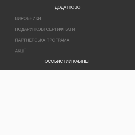
ДОДАТКОВО
ВИРОБНИКИ
ПОДАРУНКОВІ СЕРТИФІКАТИ
ПАРТНЕРСЬКА ПРОГРАМА
АКЦІЇ
ОСОБИСТИЙ КАБІНЕТ
ОСОБИСТИЙ КАБІНЕТ
ІСТОРІЯ ЗАМОВЛЕНЬ
ЗАКЛАДКИ
РОЗСИЛКА
ТОВ УНІПЛАСТ сітка шарнірна фермерська лісова, сітка рабиця,
дріт. © 2026