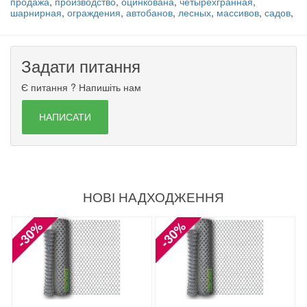
продажа
,
производство
,
оцинкована
,
четырехгранная
,
шарнирная
,
ограждения
,
автобанов
,
лесных
,
массивов
,
садов
,
Задати питання
Є питання ? Напишіть нам
НАПИСАТИ
НОВІ НАДХОДЖЕННЯ
-30%
-30%