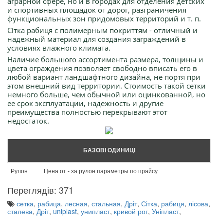
аграрной сфере, но и в городах для отделения детских
и спортивных площадок от дорог, разграничения
функциональных зон придомовых территорий и т. п.
Сітка рабиця с полимерным покриттям - отличный и
надежный материал для создания заграждений в
условиях влажного климата.
Наличие большого ассортимента размера, толщины и
цвета ограждения позволяет свободно вписать его в
любой вариант ландшафтного дизайна, не портя при
этом внешний вид территории. Стоимость такой сетки
немного больше, чем обычной или оцинкованной, но
ее срок эксплуатации, надежность и другие
преимущества полностью перекрывают этот
недостаток.
БАЗОВІ ОДИНИЦІ
Рулон
Цена от - за рулон параметры по прайсу
Переглядів: 371
сетка
,
рабица
,
лесная
,
стальная
,
Дріт
,
Сітка
,
рабиця
,
лісова
,
сталева
,
Дріт
,
uniplast
,
унипласт
,
кривой рог
,
Уніпласт
,