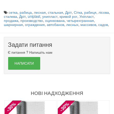
сетка
,
рабица
,
лесная
,
стальная
,
Дріт
,
Сітка
,
рабиця
,
лісова
,
сталева
,
Дріт
,
uniplast
,
унипласт
,
кривой рог
,
Уніпласт
,
продажа
,
производство
,
оцинкована
,
четырехгранная
,
шарнирная
,
ограждения
,
автобанов
,
лесных
,
массивов
,
садов
,
Задати питання
Є питання ? Напишіть нам
НАПИСАТИ
НОВІ НАДХОДЖЕННЯ
-30%
-30%