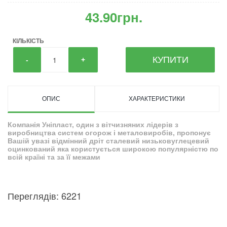
43.90грн.
КІЛЬКІСТЬ
КУПИТИ
-
+
ОПИС
ХАРАКТЕРИСТИКИ
Компанія Уніпласт, один з вітчизняних лідерів з
виробництва систем огорож і металовиробів, пропонує
Вашій увазі відмінний дріт сталевий низьковуглецевий
оцинкований яка користується широкою популярністю по
всій країні та за її межами
Переглядів: 6221