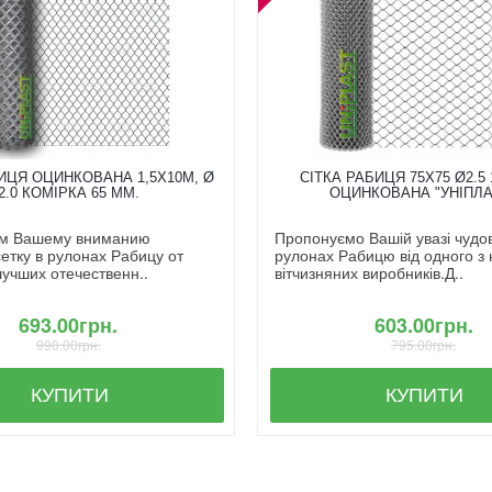
ИЦЯ ОЦИНКОВАНА 1,5X10М, Ø
СІТКА РАБИЦЯ 75Х75 Ø2.5 
2.0 КОМІРКА 65 ММ.
ОЦИНКОВАНА "УНІПЛА
м Вашему вниманию
Пропонуємо Вашій увазі чудову
етку в рулонах Рабицу от
рулонах Рабицю від одного з
лучших отечественн..
вітчизняних виробників.Д..
693.00грн.
603.00грн.
990.00грн.
795.00грн.
КУПИТИ
КУПИТИ