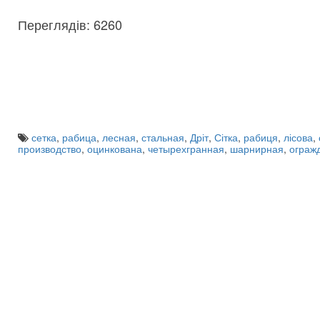
Переглядів: 6260
сетка
,
рабица
,
лесная
,
стальная
,
Дріт
,
Сітка
,
рабиця
,
лісова
,
производство
,
оцинкована
,
четырехгранная
,
шарнирная
,
ограж