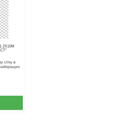
1.2Х10М
СТ"
 сітку в
 найкращих