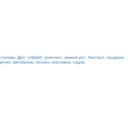
сталева
,
Дріт
,
uniplast
,
унипласт
,
кривой рог
,
Уніпласт
,
продажа
,
дения
,
автобанов
,
лесных
,
массивов
,
садов
,