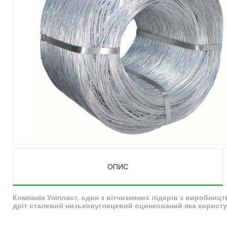
ОПИС
Компанія Уніпласт, один з вітчизняних лідерів з виробниц
дріт сталевий низьковуглецевий оцинкований яка користує