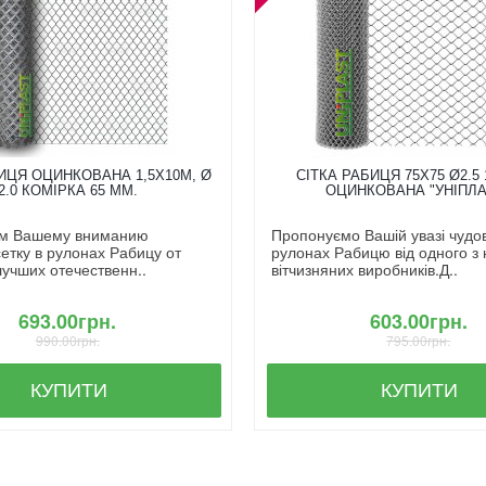
ИЦЯ ОЦИНКОВАНА 1,5X10М, Ø
СІТКА РАБИЦЯ 75Х75 Ø2.5 
2.0 КОМІРКА 65 ММ.
ОЦИНКОВАНА "УНІПЛА
м Вашему вниманию
Пропонуємо Вашій увазі чудову
етку в рулонах Рабицу от
рулонах Рабицю від одного з
лучших отечественн..
вітчизняних виробників.Д..
693.00грн.
603.00грн.
990.00грн.
795.00грн.
КУПИТИ
КУПИТИ