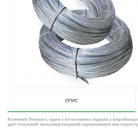
ОПИС
Компанія Уніпласт, один з вітчизняних лідерів з виробниц
дріт сталевий низьковуглецевий оцинкований яка користує