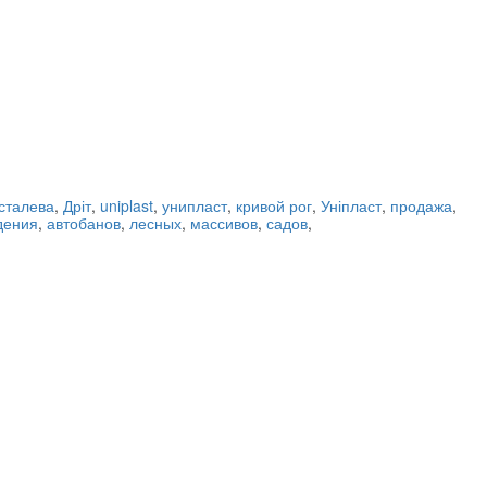
сталева
,
Дріт
,
uniplast
,
унипласт
,
кривой рог
,
Уніпласт
,
продажа
,
дения
,
автобанов
,
лесных
,
массивов
,
садов
,