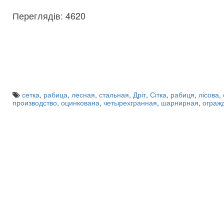
Переглядів: 4620
сетка
,
рабица
,
лесная
,
стальная
,
Дріт
,
Сітка
,
рабиця
,
лісова
,
производство
,
оцинкована
,
четырехгранная
,
шарнирная
,
ограж