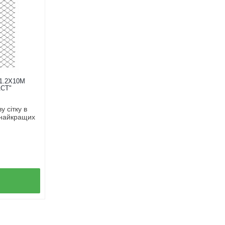
1.2Х10М
СТ"
 сітку в
 найкращих