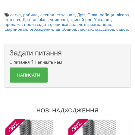
сетка
,
рабица
,
лесная
,
стальная
,
Дріт
,
Сітка
,
рабиця
,
лісова
,
сталева
,
Дріт
,
uniplast
,
унипласт
,
кривой рог
,
Уніпласт
,
продажа
,
производство
,
оцинкована
,
четырехгранная
,
шарнирная
,
ограждения
,
автобанов
,
лесных
,
массивов
,
садов
,
Задати питання
Є питання ? Напишіть нам
НАПИСАТИ
НОВІ НАДХОДЖЕННЯ
-30%
-30%