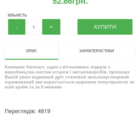
52.86грн.
КІЛЬКІСТЬ
КУПИТИ
-
+
ОПИС
ХАРАКТЕРИСТИКИ
Компанія Уніпласт, один з вітчизняних лідерів з
виробництва систем огорож і металовиробів, пропонує
Вашій увазі відмінний дріт сталевий низьковуглецевий
оцинкований яка користується широкою популярністю по
всій країні та за її межами
Переглядів: 4819