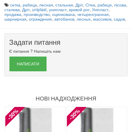
сетка
,
рабица
,
лесная
,
стальная
,
Дріт
,
Сітка
,
рабиця
,
лісова
,
сталева
,
Дріт
,
uniplast
,
унипласт
,
кривой рог
,
Уніпласт
,
продажа
,
производство
,
оцинкована
,
четырехгранная
,
шарнирная
,
ограждения
,
автобанов
,
лесных
,
массивов
,
садов
,
Задати питання
Є питання ? Напишіть нам
НАПИСАТИ
НОВІ НАДХОДЖЕННЯ
-30%
-30%