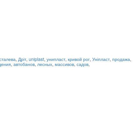
сталева
,
Дріт
,
uniplast
,
унипласт
,
кривой рог
,
Уніпласт
,
продажа
,
дения
,
автобанов
,
лесных
,
массивов
,
садов
,