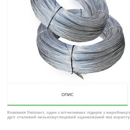
ОПИС
Компанія Уніпласт, один з вітчизняних лідерів з виробниц
дріт сталевий низьковуглецевий оцинкований яка користує