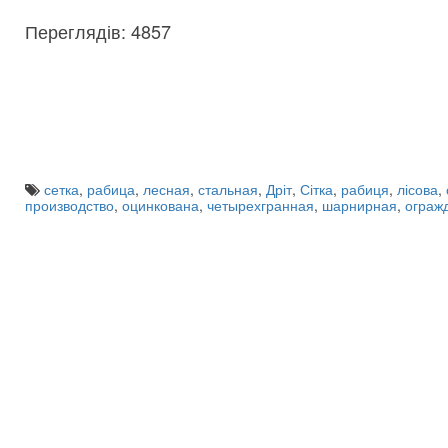
Переглядів: 4857
сетка
,
рабица
,
лесная
,
стальная
,
Дріт
,
Сітка
,
рабиця
,
лісова
,
производство
,
оцинкована
,
четырехгранная
,
шарнирная
,
ограж