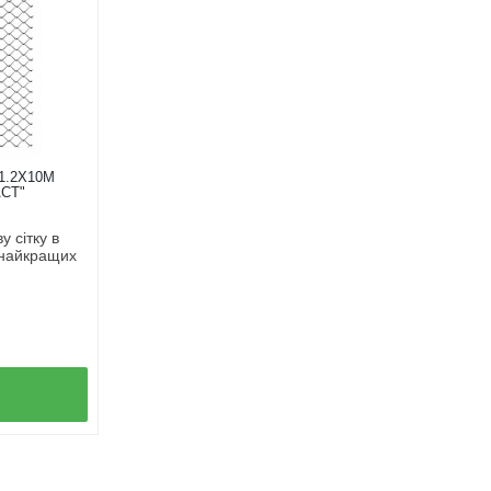
1.2Х10М
СТ"
 сітку в
 найкращих