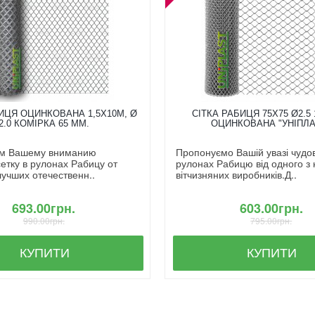
ИЦЯ ОЦИНКОВАНА 1,5X10М, Ø
СІТКА РАБИЦЯ 75Х75 Ø2.5 
2.0 КОМІРКА 65 ММ.
ОЦИНКОВАНА "УНІПЛА
м Вашему вниманию
Пропонуємо Вашій увазі чудову
етку в рулонах Рабицу от
рулонах Рабицю від одного з
лучших отечественн..
вітчизняних виробників.Д..
693.00грн.
603.00грн.
990.00грн.
795.00грн.
КУПИТИ
КУПИТИ