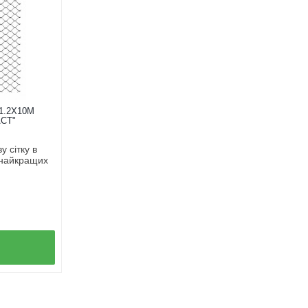
1.2Х10М
СТ"
 сітку в
 найкращих