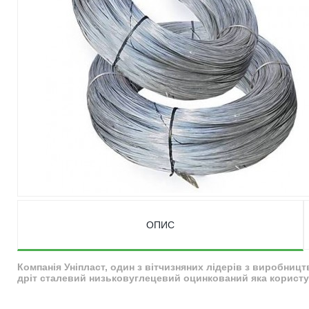
ОПИС
Компанія Уніпласт, один з вітчизняних лідерів з виробниц
дріт сталевий низьковуглецевий оцинкований яка користує