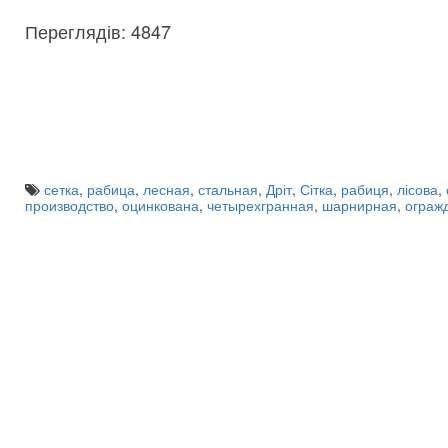
Переглядів: 4847
сетка
,
рабица
,
лесная
,
стальная
,
Дріт
,
Сітка
,
рабиця
,
лісова
,
производство
,
оцинкована
,
четырехгранная
,
шарнирная
,
ограж