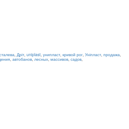
сталева
,
Дріт
,
uniplast
,
унипласт
,
кривой рог
,
Уніпласт
,
продажа
,
дения
,
автобанов
,
лесных
,
массивов
,
садов
,