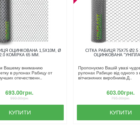
ИЦЯ ОЦИНКОВАНА 1,5X10М, Ø
СІТКА РАБИЦЯ 75Х75 Ø2.5 
2.0 КОМІРКА 65 ММ.
ОЦИНКОВАНА "УНІПЛА
м Вашему вниманию
Пропонуємо Вашій увазі чудову
етку в рулонах Рабицу от
рулонах Рабицю від одного з
лучших отечественн..
вітчизняних виробників.Д..
693.00грн.
603.00грн.
990.00грн.
795.00грн.
КУПИТИ
КУПИТИ