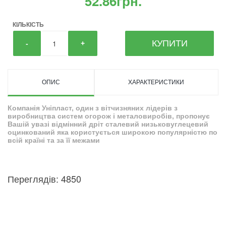
52.86грн.
КІЛЬКІСТЬ
КУПИТИ
-
+
ОПИС
ХАРАКТЕРИСТИКИ
Компанія Уніпласт, один з вітчизняних лідерів з
виробництва систем огорож і металовиробів, пропонує
Вашій увазі відмінний дріт сталевий низьковуглецевий
оцинкований яка користується широкою популярністю по
всій країні та за її межами
Переглядів: 4850