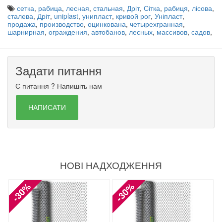
сетка
,
рабица
,
лесная
,
стальная
,
Дріт
,
Сітка
,
рабиця
,
лісова
,
сталева
,
Дріт
,
uniplast
,
унипласт
,
кривой рог
,
Уніпласт
,
продажа
,
производство
,
оцинкована
,
четырехгранная
,
шарнирная
,
ограждения
,
автобанов
,
лесных
,
массивов
,
садов
,
Задати питання
Є питання ? Напишіть нам
НАПИСАТИ
НОВІ НАДХОДЖЕННЯ
-30%
-30%