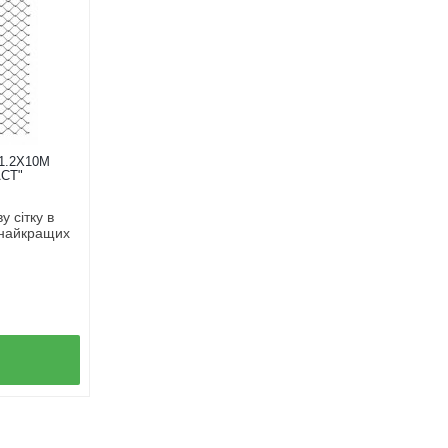
1.2Х10М
СТ"
 сітку в
 найкращих