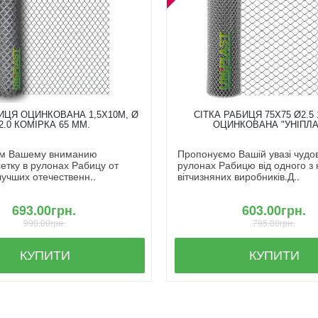
ИЦЯ ОЦИНКОВАНА 1,5X10М, Ø
СІТКА РАБИЦЯ 75Х75 Ø2.5 
2.0 КОМІРКА 65 ММ.
ОЦИНКОВАНА "УНІПЛА
м Вашему вниманию
Пропонуємо Вашій увазі чудову
етку в рулонах Рабицу от
рулонах Рабицю від одного з
лучших отечественн..
вітчизняних виробників.Д..
693.00грн.
603.00грн.
990.00грн.
795.00грн.
КУПИТИ
КУПИТИ