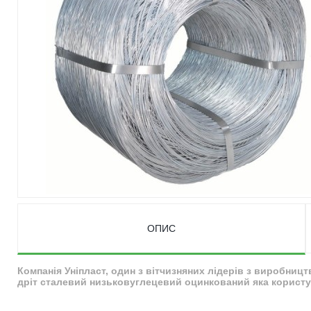
ОПИС
Компанія Уніпласт, один з вітчизняних лідерів з виробниц
дріт сталевий низьковуглецевий оцинкований яка користує