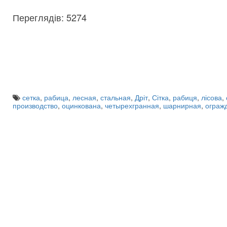
Переглядів: 5274
сетка
,
рабица
,
лесная
,
стальная
,
Дріт
,
Сітка
,
рабиця
,
лісова
,
производство
,
оцинкована
,
четырехгранная
,
шарнирная
,
ограж