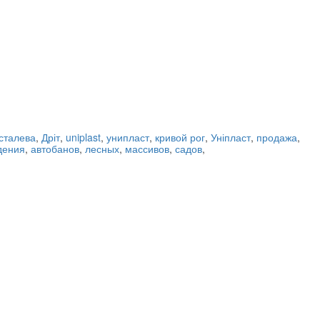
сталева
,
Дріт
,
uniplast
,
унипласт
,
кривой рог
,
Уніпласт
,
продажа
,
дения
,
автобанов
,
лесных
,
массивов
,
садов
,