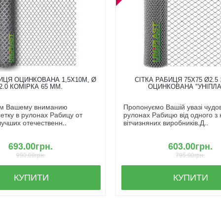
ИЦЯ ОЦИНКОВАНА 1,5X10М, Ø
СІТКА РАБИЦЯ 75Х75 Ø2.5 
2.0 КОМІРКА 65 ММ.
ОЦИНКОВАНА "УНІПЛА
м Вашему вниманию
Пропонуємо Вашій увазі чудову
етку в рулонах Рабицу от
рулонах Рабицю від одного з
лучших отечественн..
вітчизняних виробників.Д..
693.00грн.
603.00грн.
990.00грн.
795.00грн.
КУПИТИ
КУПИТИ