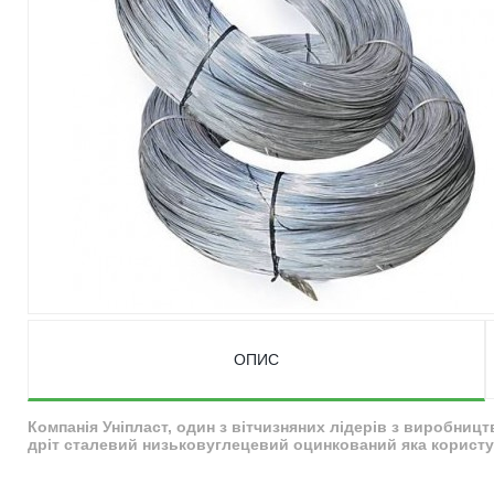
ОПИС
Компанія Уніпласт, один з вітчизняних лідерів з виробниц
дріт сталевий низьковуглецевий оцинкований яка користує