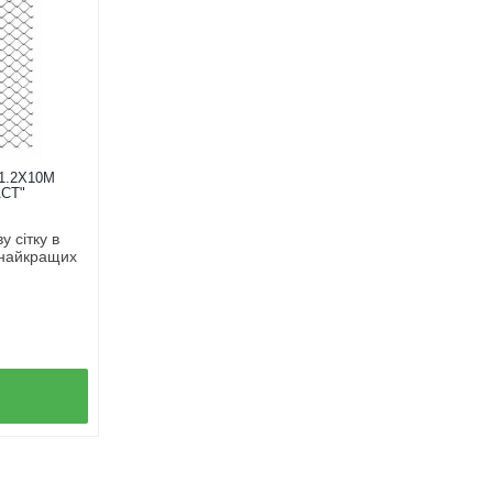
1.2Х10М
СТ"
 сітку в
 найкращих