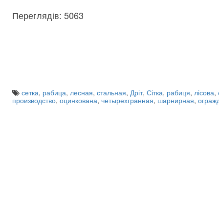
Переглядів: 5063
сетка
,
рабица
,
лесная
,
стальная
,
Дріт
,
Сітка
,
рабиця
,
лісова
,
производство
,
оцинкована
,
четырехгранная
,
шарнирная
,
ограж