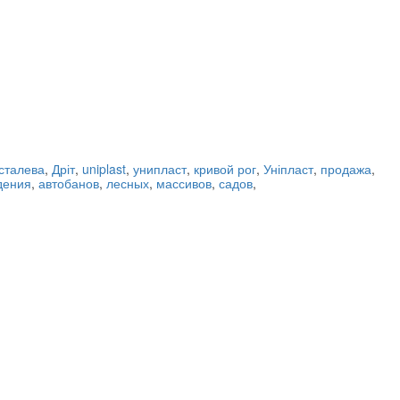
сталева
,
Дріт
,
uniplast
,
унипласт
,
кривой рог
,
Уніпласт
,
продажа
,
дения
,
автобанов
,
лесных
,
массивов
,
садов
,