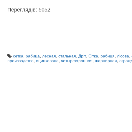
Переглядів: 5052
сетка
,
рабица
,
лесная
,
стальная
,
Дріт
,
Сітка
,
рабиця
,
лісова
,
производство
,
оцинкована
,
четырехгранная
,
шарнирная
,
ограж