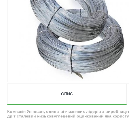
ОПИС
Компанія Уніпласт, один з вітчизняних лідерів з виробниц
дріт сталевий низьковуглецевий оцинкований яка користує