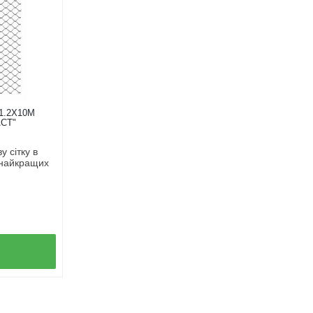
1.2Х10М
СТ"
 сітку в
 найкращих