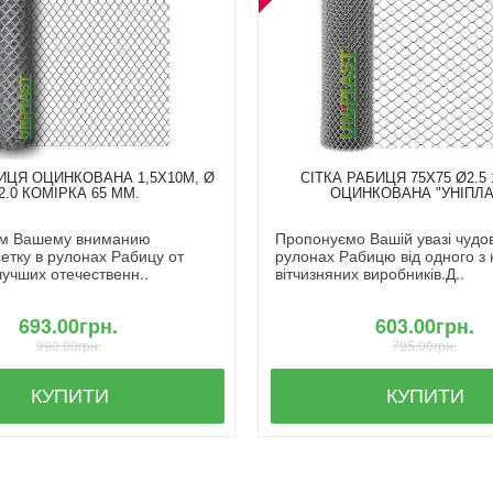
ИЦЯ ОЦИНКОВАНА 1,5X10М, Ø
СІТКА РАБИЦЯ 75Х75 Ø2.5 
2.0 КОМІРКА 65 ММ.
ОЦИНКОВАНА "УНІПЛА
м Вашему вниманию
Пропонуємо Вашій увазі чудову
етку в рулонах Рабицу от
рулонах Рабицю від одного з
лучших отечественн..
вітчизняних виробників.Д..
693.00грн.
603.00грн.
990.00грн.
795.00грн.
КУПИТИ
КУПИТИ