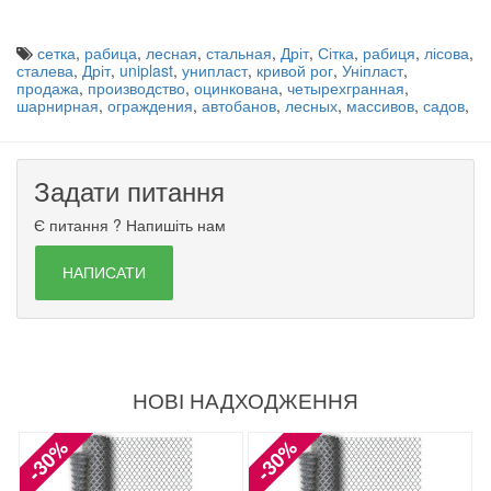
сетка
,
рабица
,
лесная
,
стальная
,
Дріт
,
Сітка
,
рабиця
,
лісова
,
сталева
,
Дріт
,
uniplast
,
унипласт
,
кривой рог
,
Уніпласт
,
продажа
,
производство
,
оцинкована
,
четырехгранная
,
шарнирная
,
ограждения
,
автобанов
,
лесных
,
массивов
,
садов
,
Задати питання
Є питання ? Напишіть нам
НАПИСАТИ
НОВІ НАДХОДЖЕННЯ
-30%
-30%