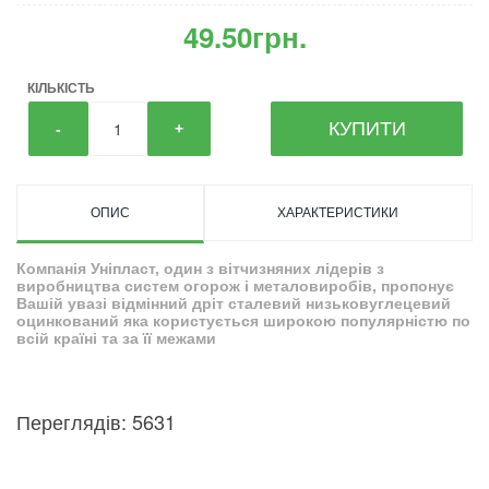
49.50грн.
КІЛЬКІСТЬ
КУПИТИ
-
+
ОПИС
ХАРАКТЕРИСТИКИ
Компанія Уніпласт, один з вітчизняних лідерів з
виробництва систем огорож і металовиробів, пропонує
Вашій увазі відмінний дріт сталевий низьковуглецевий
оцинкований яка користується широкою популярністю по
всій країні та за її межами
Переглядів: 5631