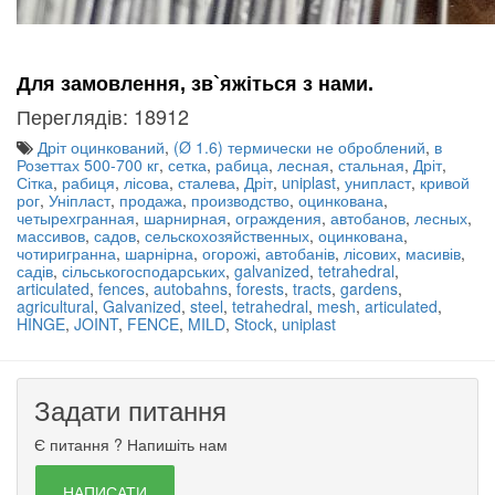
Для замовлення, зв`яжіться з нами.
Переглядів: 18912
Дріт оцинкований
,
(Ø 1.6) термически не оброблений
,
в
Розеттах 500-700 кг
,
сетка
,
рабица
,
лесная
,
стальная
,
Дріт
,
Сітка
,
рабиця
,
лісова
,
сталева
,
Дріт
,
uniplast
,
унипласт
,
кривой
рог
,
Уніпласт
,
продажа
,
производство
,
оцинкована
,
четырехгранная
,
шарнирная
,
ограждения
,
автобанов
,
лесных
,
массивов
,
садов
,
сельскохозяйственных
,
оцинкована
,
чотиригранна
,
шарнірна
,
огорожі
,
автобанів
,
лісових
,
масивів
,
садів
,
сільськогосподарських
,
galvanized
,
tetrahedral
,
articulated
,
fences
,
autobahns
,
forests
,
tracts
,
gardens
,
agricultural
,
Galvanized
,
steel
,
tetrahedral
,
mesh
,
articulated
,
HINGE
,
JOINT
,
FENCE
,
MILD
,
Stock
,
uniplast
Задати питання
Є питання ? Напишіть нам
НАПИСАТИ