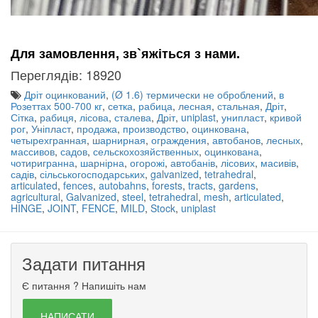
Для замовлення, зв`яжіться з нами.
Переглядів: 18920
Дріт оцинкований
,
(Ø 1.6) термически не оброблений
,
в
Розеттах 500-700 кг
,
сетка
,
рабица
,
лесная
,
стальная
,
Дріт
,
Сітка
,
рабиця
,
лісова
,
сталева
,
Дріт
,
uniplast
,
унипласт
,
кривой
рог
,
Уніпласт
,
продажа
,
производство
,
оцинкована
,
четырехгранная
,
шарнирная
,
ограждения
,
автобанов
,
лесных
,
массивов
,
садов
,
сельскохозяйственных
,
оцинкована
,
чотиригранна
,
шарнірна
,
огорожі
,
автобанів
,
лісових
,
масивів
,
садів
,
сільськогосподарських
,
galvanized
,
tetrahedral
,
articulated
,
fences
,
autobahns
,
forests
,
tracts
,
gardens
,
agricultural
,
Galvanized
,
steel
,
tetrahedral
,
mesh
,
articulated
,
HINGE
,
JOINT
,
FENCE
,
MILD
,
Stock
,
uniplast
Задати питання
Є питання ? Напишіть нам
НАПИСАТИ