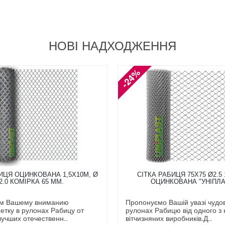
НОВІ НАДХОДЖЕННЯ
-24%
ИЦЯ ОЦИНКОВАНА 1,5X10М, Ø
СІТКА РАБИЦЯ 75Х75 Ø2.5 
2.0 КОМІРКА 65 ММ.
ОЦИНКОВАНА "УНІПЛА
м Вашему вниманию
Пропонуємо Вашій увазі чудову
етку в рулонах Рабицу от
рулонах Рабицю від одного з
лучших отечественн..
вітчизняних виробників.Д..