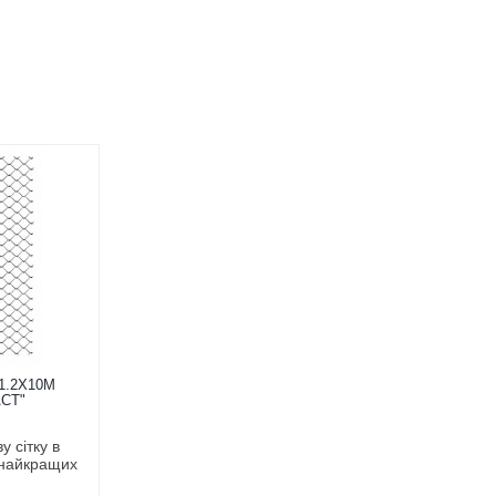
1.2Х10М
СТ"
 сітку в
 найкращих