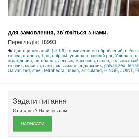
Для замовлення, зв`яжіться з нами.
Переглядів: 18993
Дріт оцинкований
,
(Ø 1.6) термически не оброблений
,
в Розе
лісова
,
сталева
,
Дріт
,
uniplast
,
унипласт
,
кривой рог
,
Уніпласт
,
п
ограждения
,
автобанов
,
лесных
,
массивов
,
садов
,
сельскохозя
лісових
,
масивів
,
садів
,
сільськогосподарських
,
galvanized
,
tetra
Galvanized
,
steel
,
tetrahedral
,
mesh
,
articulated
,
HINGE
,
JOINT
,
F
Задати питання
Є питання ? Напишіть нам
НАПИСАТИ