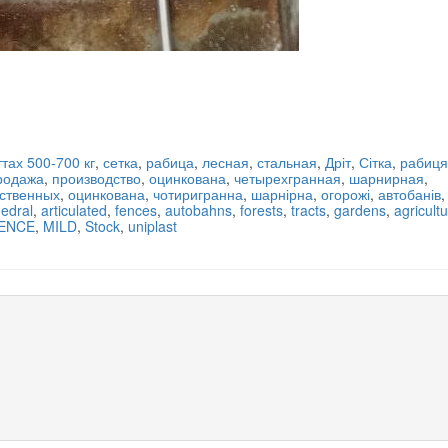
ттах 500-700 кг
,
сетка
,
рабица
,
лесная
,
стальная
,
Дріт
,
Сітка
,
рабиця
родажа
,
производство
,
оцинкована
,
четырехгранная
,
шарнирная
,
йственных
,
оцинкована
,
чотиригранна
,
шарнірна
,
огорожі
,
автобанів
,
hedral
,
articulated
,
fences
,
autobahns
,
forests
,
tracts
,
gardens
,
agricultu
ENCE
,
MILD
,
Stock
,
uniplast