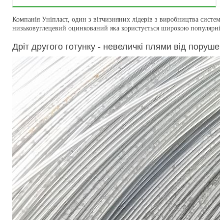
Компанія Уніпласт, один з вітчизняних лідерів з виробництва систе
низьковуглецевий оцинкований яка користується широкою популярніст
Дріт другого готунку - невеличкі плями від поруш