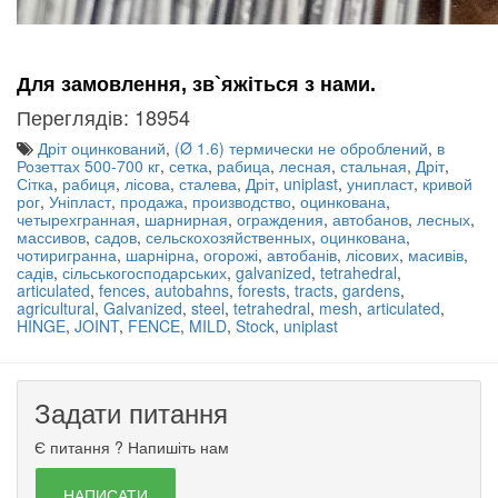
Для замовлення, зв`яжіться з нами.
Переглядів: 18954
Дріт оцинкований
,
(Ø 1.6) термически не оброблений
,
в
Розеттах 500-700 кг
,
сетка
,
рабица
,
лесная
,
стальная
,
Дріт
,
Сітка
,
рабиця
,
лісова
,
сталева
,
Дріт
,
uniplast
,
унипласт
,
кривой
рог
,
Уніпласт
,
продажа
,
производство
,
оцинкована
,
четырехгранная
,
шарнирная
,
ограждения
,
автобанов
,
лесных
,
массивов
,
садов
,
сельскохозяйственных
,
оцинкована
,
чотиригранна
,
шарнірна
,
огорожі
,
автобанів
,
лісових
,
масивів
,
садів
,
сільськогосподарських
,
galvanized
,
tetrahedral
,
articulated
,
fences
,
autobahns
,
forests
,
tracts
,
gardens
,
agricultural
,
Galvanized
,
steel
,
tetrahedral
,
mesh
,
articulated
,
HINGE
,
JOINT
,
FENCE
,
MILD
,
Stock
,
uniplast
Задати питання
Є питання ? Напишіть нам
НАПИСАТИ