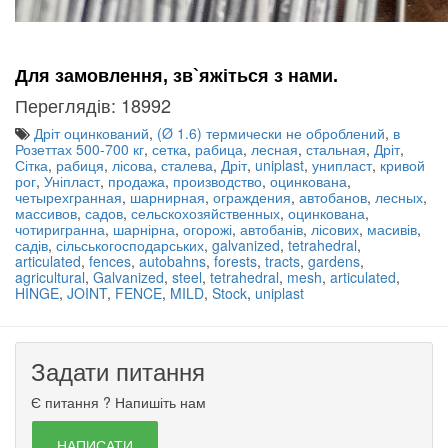
Для замовлення, зв`яжіться з нами.
Переглядів: 18992
Дріт оцинкований
,
(Ø 1.6) термически не оброблений
,
в
Розеттах 500-700 кг
,
сетка
,
рабица
,
лесная
,
стальная
,
Дріт
,
Сітка
,
рабиця
,
лісова
,
сталева
,
Дріт
,
uniplast
,
унипласт
,
кривой
рог
,
Уніпласт
,
продажа
,
производство
,
оцинкована
,
четырехгранная
,
шарнирная
,
ограждения
,
автобанов
,
лесных
,
массивов
,
садов
,
сельскохозяйственных
,
оцинкована
,
чотиригранна
,
шарнірна
,
огорожі
,
автобанів
,
лісових
,
масивів
,
садів
,
сільськогосподарських
,
galvanized
,
tetrahedral
,
articulated
,
fences
,
autobahns
,
forests
,
tracts
,
gardens
,
agricultural
,
Galvanized
,
steel
,
tetrahedral
,
mesh
,
articulated
,
HINGE
,
JOINT
,
FENCE
,
MILD
,
Stock
,
uniplast
Задати питання
Є питання ? Напишіть нам
НАПИСАТИ