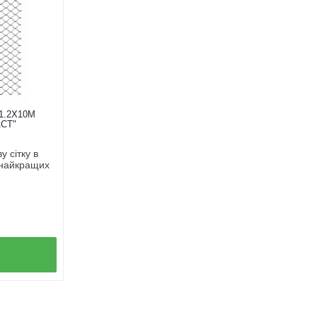
1.2Х10М
СТ"
 сітку в
 найкращих