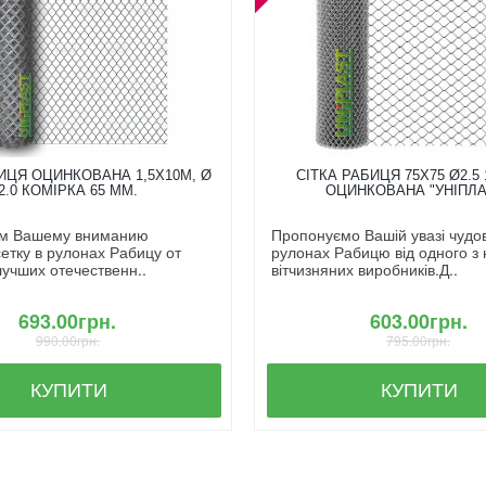
ИЦЯ ОЦИНКОВАНА 1,5X10М, Ø
СІТКА РАБИЦЯ 75Х75 Ø2.5 
2.0 КОМІРКА 65 ММ.
ОЦИНКОВАНА "УНІПЛА
м Вашему вниманию
Пропонуємо Вашій увазі чудову
етку в рулонах Рабицу от
рулонах Рабицю від одного з
лучших отечественн..
вітчизняних виробників.Д..
693.00грн.
603.00грн.
990.00грн.
795.00грн.
КУПИТИ
КУПИТИ