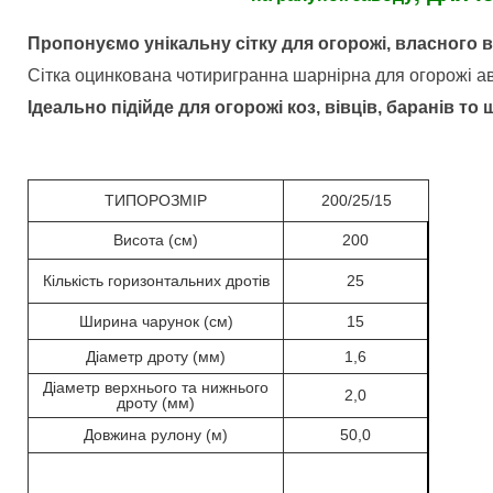
Пропонуємо унікальну сітку для огорожі, власного 
Сітка оцинкована чотиригранна шарнірна для огорожі авт
Ідеально підійде для огорожі коз, вівців, баранів то щ
ТИПОРОЗМІР
200/25/15
Висота (см)
200
Кількість горизонтальних дротів
25
Ширина чарунок (см)
15
Діаметр дроту (мм)
1,6
Діаметр верхнього та нижнього
2,0
дроту (мм)
Довжина рулону (м)
50,0