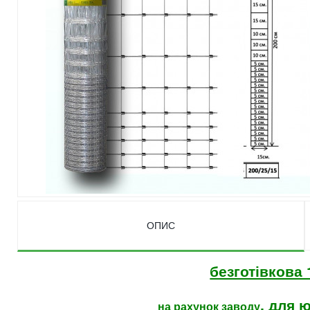
ОПИС
безготівков
, для 
на рахунок заводу