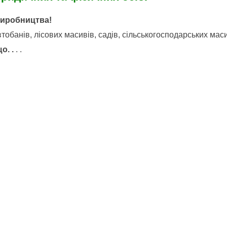
виробництва!
обанів, лісових масивів, садів, сільськогосподарських маси
о. .
. .