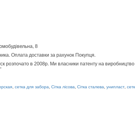
Домобудівельна, 8
ника. Оплата доставки за рахунок Покупця.
пуск розпочато в 2008р. Ми власники патенту на виробництво 
"
ерская
,
сетка для забора
,
Сітка лісова
,
Сітка сталева
,
унипласт
,
сет